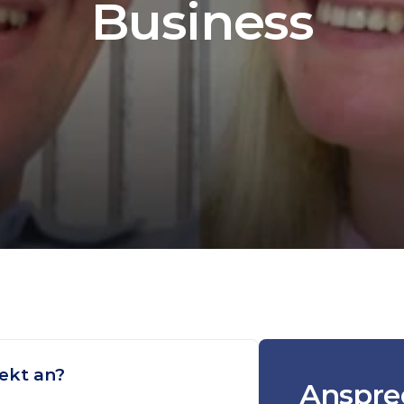
Business
jekt an?
Anspre