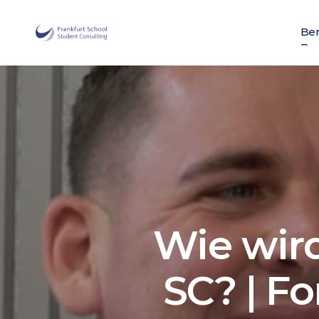
Ber
Ber
Wie wir
SC? | F