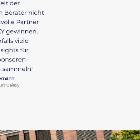
it der 
 Berater nicht 
volle Partner 
XY gewinnen, 
lls viele 
ights für 
ponsoren-
n sammeln"
temann
rt Galaxy