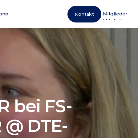
ono
Mitglieder
Kontakt
ono
Mitglieder
 bei FS-
R @ DTE-