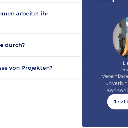
men arbeitet ihr 
te durch?
Li
sse von Projekten?
Pro
Vereinbare
unverbind
Kennenl
Jetzt 