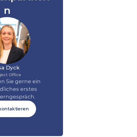
n
sa Dyck
ject Office
n Sie gerne ein 
liches erstes 
erngespräch. 
kontaktieren