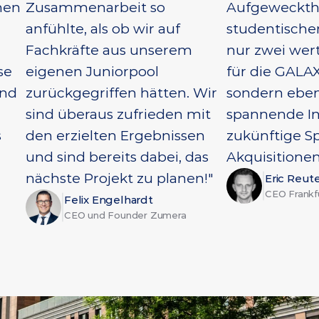
en 
Zusammenarbeit so 
Aufgeweckthe
anfühlte, als ob wir auf 
studentischen
Fachkräfte aus unserem 
nur zwei wert
e 
eigenen Juniorpool 
für die GALA
nd 
zurückgegriffen hätten. Wir 
sondern ebenfa
sind überaus zufrieden mit 
spannende Ins
 
den erzielten Ergebnissen 
zukünftige S
und sind bereits dabei, das 
Akquisitione
nächste Projekt zu planen!"
Eric Reu
CEO Frankfu
Felix Engelhardt
CEO und Founder Zumera