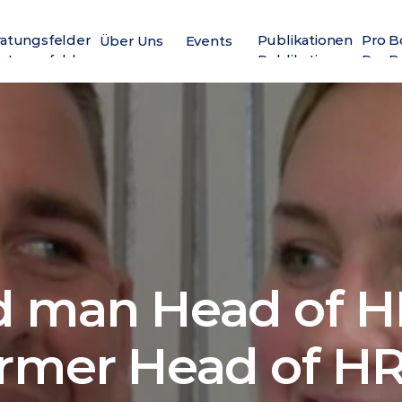
atungsfelder
Publikationen
Pro B
Über Uns
Events
atungsfelder
Publikationen
Pro B
d man Head of HR
ormer Head of H