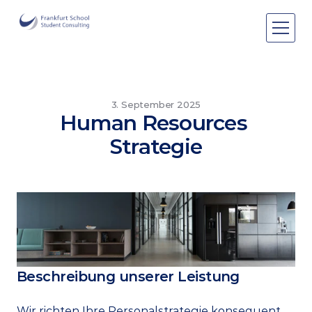
Beratungsfelder
Beratungsfelder
Über Uns
3. September 2025
Human Resources 
Events
Strategie
Publikationen
Publikationen
Pro Bono
Pro Bono
Beschreibung unserer Leistung
Wir richten Ihre Personalstrategie konsequent 